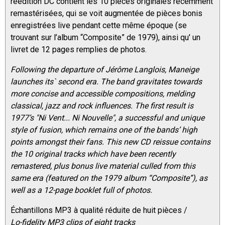
réédition DC contient les 10 pièces originales récemment
remastérisées, qui se voit augmentée de pièces bonis
enregistrées live pendant cette même époque (se
trouvant sur l’album “Composite” de 1979), ainsi qu' un
livret de 12 pages remplies de photos.
Following the departure of Jérôme Langlois, Maneige
launches its` second era. The band gravitates towards
more concise and accessible compositions, melding
classical, jazz and rock influences. The first result is
1977’s "Ni Vent... Ni Nouvelle", a successful and unique
style of fusion, which remains one of the bands’ high
points amongst their fans. This new CD reissue contains
the 10 original tracks which have been recently
remastered, plus bonus live material culled from this
same era (featured on the 1979 album “Composite”), as
well as a 12-page booklet full of photos.
Échantillons MP3 à qualité réduite de huit pièces /
Lo-fidelity MP3 clips of eight tracks