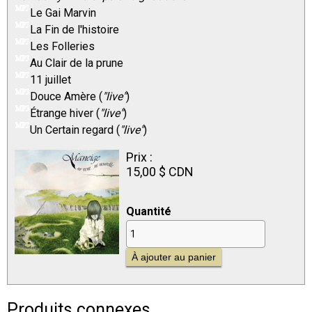
Le Gai Marvin
La Fin de l'histoire
Les Folleries
Au Clair de la prune
11 juillet
Douce Amère (
"live"
)
Étrange hiver (
"live"
)
Un Certain regard (
"live"
)
Prix :
15,00 $ CDN
Quantité
Produits connexes