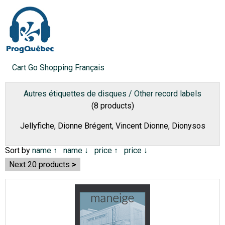
Cart
Go Shopping
Français
Autres étiquettes de disques / Other record labels
(8 products)
Jellyfiche, Dionne Brégent, Vincent Dionne, Dionysos
Sort by
name ↑
name ↓
price ↑
price ↓
Next 20 products