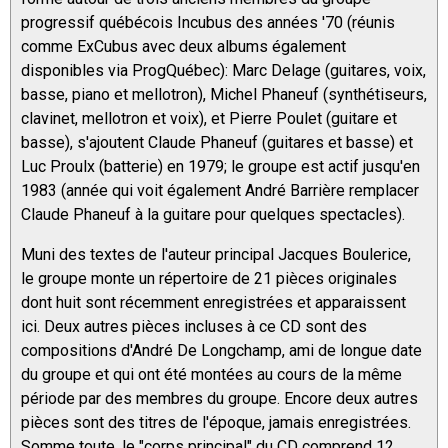
progressif québécois Incubus des années '70 (réunis
comme ExCubus avec deux albums également
disponibles via ProgQuébec): Marc Delage (guitares, voix,
basse, piano et mellotron), Michel Phaneuf (synthétiseurs,
clavinet, mellotron et voix), et Pierre Poulet (guitare et
basse), s'ajoutent Claude Phaneuf (guitares et basse) et
Luc Proulx (batterie) en 1979; le groupe est actif jusqu'en
1983 (année qui voit également André Barrière remplacer
Claude Phaneuf à la guitare pour quelques spectacles).
Muni des textes de l'auteur principal Jacques Boulerice,
le groupe monte un répertoire de 21 pièces originales
dont huit sont récemment enregistrées et apparaissent
ici. Deux autres pièces incluses à ce CD sont des
compositions d'André De Longchamp, ami de longue date
du groupe et qui ont été montées au cours de la même
période par des membres du groupe. Encore deux autres
pièces sont des titres de l'époque, jamais enregistrées.
Somme toute, le "corps principal" du CD comprend 12