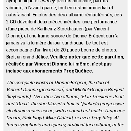
symphonique et
spacey
, parfois ambiante, parfois
vibrante, à l'avant guarde, tout en restant immédiat et
satisfaisant. En plus des deux albums rémastérisés, ces
2 CD dévoilent deux pièces inédites: une performance
d'une pièce de Karlheinz Stockhausen (par Vincent
Dionne), et une trame sonore de Dionne-Brégent qui n'a
jamais vu la lumière du jour sur disque. Le tout est
accompagné d'un livret de 20 pages bourré de photos.
Bref, un grand délice.
Veuillez noter que cette parution,
réalisée par Vincent Dionne lui-même, n'est pas
incluse aux abonnements ProgQuébec.
The complete works of Dionne-Brégent, the duo of
Vincent Dionne (percussion) and Michel-Georges Brégent
(keyboards). Over their two albums, "Et le Troisième Jour"
and "Deux", the duo blazed a trail in Quebec's progressive
electronic music scene, with a sound not unlike Tangerine
Dream, Pink Floyd, Mike Oldfield, or even Terry Riley. At
turns symphonic and spacey, ambient then vibrant, at the