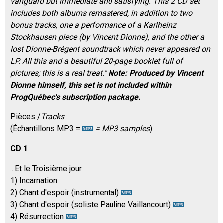
vanguard but immediate and satisfying. This 2 CD set
includes both albums remastered, in addition to two
bonus tracks, one a performance of a Karlheinz
Stockhausen piece (by Vincent Dionne), and the other a
lost Dionne-Brégent soundtrack which never appeared on
LP. All this and a beautiful 20-page booklet full of
pictures; this is a real treat."
Note: Produced by Vincent
Dionne himself, this set is not included within
ProgQuébec's subscription package.
Pièces /
Tracks
:
(Échantillons MP3 =
= MP3 samples
)
CD 1
...Et le Troisième jour
1) Incarnation
2) Chant d'espoir (instrumental)
3) Chant d'espoir (soliste Pauline Vaillancourt)
4) Résurrection