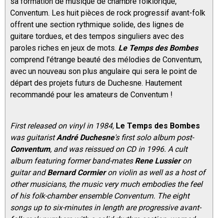
sa formation de musique de chambre folklorique,
Conventum. Les huit pièces de rock progressif avant-folk
offrent une section rythmique solide, des lignes de
guitare tordues, et des tempos singuliers avec des
paroles riches en jeux de mots.
Le Temps des Bombes
comprend l'étrange beauté des mélodies de Conventum,
avec un nouveau son plus angulaire qui sera le point de
départ des projets futurs de Duchesne. Hautement
recommandé pour les amateurs de Conventum !
First released on vinyl in 1984,
Le Temps des Bombes
was guitarist
André Duchesne
's first solo album post-
Conventum
, and was reissued on CD in 1996. A cult
album featuring former band-mates
Rene Lussier
on
guitar and
Bernard Cormier
on violin as well as a host of
other musicians, the music very much embodies the feel
of his folk-chamber ensemble Conventum. The eight
songs up to six-minutes in length are progressive avant-