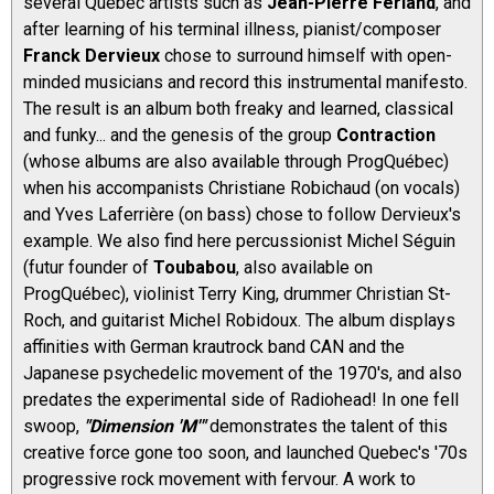
several Quebec artists such as
Jean-Pierre Ferland
, and
after learning of his terminal illness, pianist/composer
Franck Dervieux
chose to surround himself with open-
minded musicians and record this instrumental manifesto.
The result is an album both freaky and learned, classical
and funky... and the genesis of the group
Contraction
(whose albums are also available through ProgQuébec)
when his accompanists Christiane Robichaud (on vocals)
and Yves Laferrière (on bass) chose to follow Dervieux's
example. We also find here percussionist Michel Séguin
(futur founder of
Toubabou
, also available on
ProgQuébec), violinist Terry King, drummer Christian St-
Roch, and guitarist Michel Robidoux. The album displays
affinities with German krautrock band CAN and the
Japanese psychedelic movement of the 1970's, and also
predates the experimental side of Radiohead! In one fell
swoop,
"Dimension 'M'"
demonstrates the talent of this
creative force gone too soon, and launched Quebec's '70s
progressive rock movement with fervour. A work to