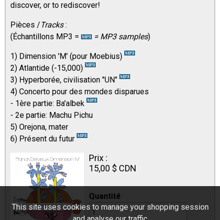
discover, or to rediscover!
Pièces /
Tracks
:
(Échantillons MP3 =
= MP3 samples
)
1) Dimension 'M' (pour Moebius)
2) Atlantide (-15,000)
3) Hyperborée, civilisation "UN"
4) Concerto pour des mondes disparues
- 1ère partie: Ba'albek
- 2e partie: Machu Pichu
5) Orejona, mater
6) Présent du futur
Prix :
15,00 $ CDN
Quantité
This site uses cookies to manage your shopping session
and analyse our traffic