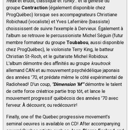
freak
et érudit, classique et
funky
... et la genèse du
groupe
Contraction
(également disponible chez
ProgQuébec) lorsque ses accompagnateurs Christiane
Robichaud (vocaliste) et Yves Laferrière (bassiste)
choississent de suivre l'exemple à Dervieux. Également à
l'album se retrouve le percussioniste Michel Séguin (futur
membre formateur du groupe
Toubabou
, aussi disponible
chez ProgQuébec), le violoniste Terry King, le batteur
Christian St-Roch, et le guitariste Michel Robidoux.
L'album démontre des affinités au groupe
krautrock
allemand CAN et au mouvement psychédélique japonais
des années '70, et prédate même le côté expérimental de
Radiohead! D'un coup,
"Dimension 'M'"
démontre le talent
de cette force créatrice partie trop tôt, et lance le
mouvement progressif québécois des années '70 avec
ferveur. À découvrir, ou redécouvrir!
Finally, one of the Quebec progressive movement's
seminal oeuvres is available on CD! After accompanying