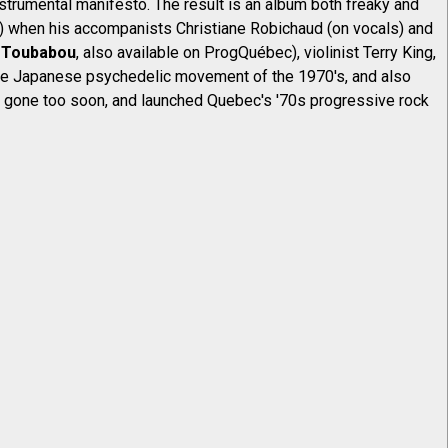
trumental manifesto. The result is an album both freaky and
 when his accompanists Christiane Robichaud (on vocals) and
f
Toubabou
, also available on ProgQuébec), violinist Terry King,
 the Japanese psychedelic movement of the 1970's, and also
ce gone too soon, and launched Quebec's '70s progressive rock