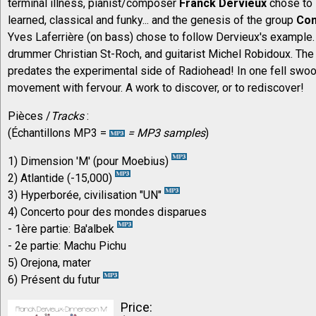
terminal illness, pianist/composer
Franck Dervieux
chose to 
learned, classical and funky... and the genesis of the group
Con
Yves Laferrière (on bass) chose to follow Dervieux's example.
drummer Christian St-Roch, and guitarist Michel Robidoux. Th
predates the experimental side of Radiohead! In one fell swo
movement with fervour. A work to discover, or to rediscover!
Pièces /
Tracks
:
(Échantillons MP3 =
= MP3 samples
)
1) Dimension 'M' (pour Moebius)
2) Atlantide (-15,000)
3) Hyperborée, civilisation "UN"
4) Concerto pour des mondes disparues
- 1ère partie: Ba'albek
- 2e partie: Machu Pichu
5) Orejona, mater
6) Présent du futur
Price: