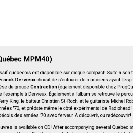
ogQuébec MPM40)
if québécois est disponible sur disque compact! Suite à son t
Franck Dervieux
choisit de s'entourer de musiciens ayant l'espri
enèse du groupe
Contraction
(également disponible chez ProgQu
vre l'exemple à Dervieux. Également à l'album se retrouve le per
erry King, le batteur Christian St-Roch, et le guitariste Michel 
nées '70, et prédate même le côté expérimental de Radiohead!
bécois des années '70 avec ferveur. À découvrir, ou redécouvrir!
uvres is available on CD! After accompanying several Quebec a