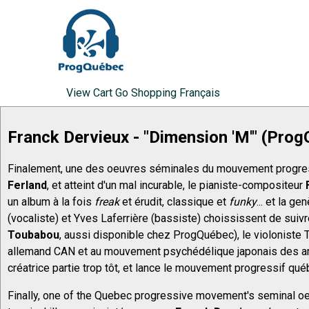
View
Cart
Go Shopping
Français
Franck Dervieux - "Dimension 'M'" (Pr
Finalement, une des oeuvres séminales du mouvement progress
Ferland
, et atteint d'un mal incurable, le pianiste-compositeur
un album à la fois
freak
et érudit, classique et
funky
... et la g
(vocaliste) et Yves Laferrière (bassiste) choississent de sui
Toubabou
, aussi disponible chez ProgQuébec), le violoniste T
allemand CAN et au mouvement psychédélique japonais des an
créatrice partie trop tôt, et lance le mouvement progressif qué
Finally, one of the Quebec progressive movement's seminal oe