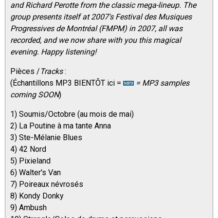
and Richard Perotte from the classic mega-lineup. The
group presents itself at 2007's Festival des Musiques
Progressives de Montréal (FMPM) in 2007, all was
recorded, and we now share with you this magical
evening. Happy listening!
Pièces /
Tracks
:
(Échantillons MP3 BIENTÔT ici =
= MP3 samples
coming SOON
)
1) Soumis/Octobre (au mois de mai)
2) La Poutine à ma tante Anna
3) Ste-Mélanie Blues
4) 42 Nord
5) Pixieland
6) Walter's Van
7) Poireaux névrosés
8) Kondy Donky
9) Ambush