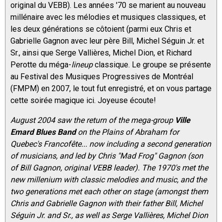
original du VEBB). Les années '70 se marient au nouveau
millénaire avec les mélodies et musiques classiques, et
les deux générations se côtoient (parmi eux Chris et
Gabrielle Gagnon avec leur père Bill, Michel Séguin Jr. et
Sr., ainsi que Serge Vallières, Michel Dion, et Richard
Perotte du méga-
lineup
classique. Le groupe se présente
au Festival des Musiques Progressives de Montréal
(FMPM) en 2007, le tout fut enregistré, et on vous partage
cette soirée magique ici. Joyeuse écoute!
August 2004 saw the return of the mega-group
Ville
Emard Blues Band
on the Plains of Abraham for
Quebec's Francofête... now including a second generation
of musicians, and led by Chris "Mad Frog" Gagnon (son
of Bill Gagnon, original VEBB leader). The 1970's met the
new millenium with classic melodies and music, and the
two generations met each other on stage (amongst them
Chris and Gabrielle Gagnon with their father Bill, Michel
Séguin Jr. and Sr., as well as Serge Vallières, Michel Dion