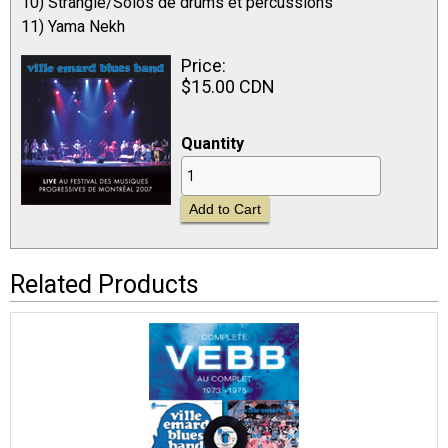
10) Strangle/Solos de drums et percussions
11) Yama Nekh
Price:
$15.00 CDN
Quantity
Related Products